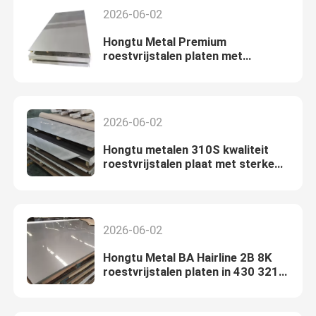
2026-06-02
Hongtu Metal Premium
roestvrijstalen platen met
superieure corrosieweerstand
voor industriële toepassingen
2026-06-02
Hongtu metalen 310S kwaliteit
roestvrijstalen plaat met sterke
corrosieweerstand en aanpasbare
afmetingen
2026-06-02
Hongtu Metal BA Hairline 2B 8K
roestvrijstalen platen in 430 321
410 420 kwaliteiten voor
industrieel decoratief gebruik