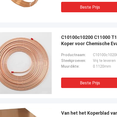
Beste Prijs
C10100c10200 C11000 T1 
Koper voor Chemische Ev
Productnaam:
C10100c10200 
Steekproeven:
Vrij te leveren
Muurdikte:
0.1120mm
Beste Prijs
Van het het Koperblad v