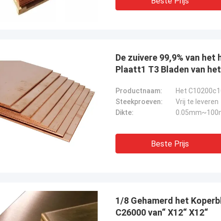
Beste Prijs
De zuivere 99,9% van het
Plaatt1 T3 Bladen van he
Productnaam:
Het C10200c1
Steekproeven:
Vrij te leveren
Dikte:
0.05mm~100m
Beste Prijs
1/8 Gehamerd het Koperb
C26000 van“ X12“ X12“