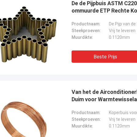
De de Pijpbuis ASTM C220
ommuurde ETP Rechte Ko
Productnaam:
De Pijp van d
Steekproeven:
Vrij te leveren
Muurdikte:
0.1120mm
Beste Prijs
Van het de Airconditioner
Duim voor Warmtewissela
Productnaam:
Koperbuis voo
Steekproeven:
Vrij te leveren
Muurdikte:
0.1120mm