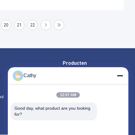
20
21
22
Producten
Bladenroestvrij staal
Cathy
Roestvrij staalrollen
Aluminium blad
12:57 AM
eid
Alle categorieën
Good day, what product are you looking 
for?