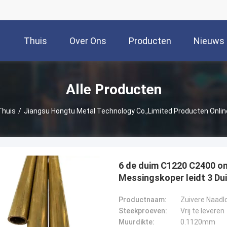
Thuis
Over Ons
Producten
Nieuws
Alle Producten
Thuis
/
Jiangsu Hongtu Metal Technology Co.,Limited Producten Onlin
6 de duim C1220 C2400 om
Messingskoper leidt 3 Du
Productnaam:
Zuivere Naadl
Steekproeven:
Vrij te leveren
Muurdikte:
0.1120mm