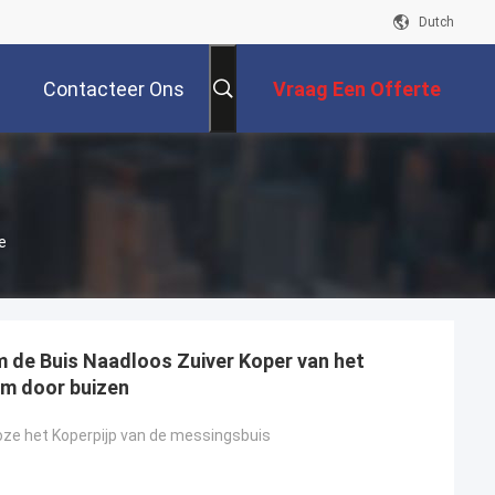
Dutch
Contacteer Ons
Vraag Een Offerte
Aan
e
 de Buis Naadloos Zuiver Koper van het
im door buizen
oze het Koperpijp van de messingsbuis