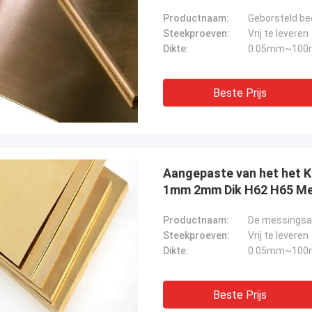
Productnaam:
Geborsteld be
Steekproeven:
Vrij te leveren
Dikte:
0.05mm~100m
Beste Prijs
Aangepaste van het het 
1mm 2mm Dik H62 H65 Me
Productnaam:
De messingsa
Steekproeven:
Vrij te leveren
Dikte:
0.05mm~100m
Beste Prijs