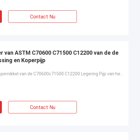
Contact Nu
er van ASTM C70600 C71500 C12200 van de de
sing en Koperpijp
Van het het Kopernikkel van de C70600c71500 C12200 Legering Pijp van het de Buis de Naadloze Koper
Contact Nu