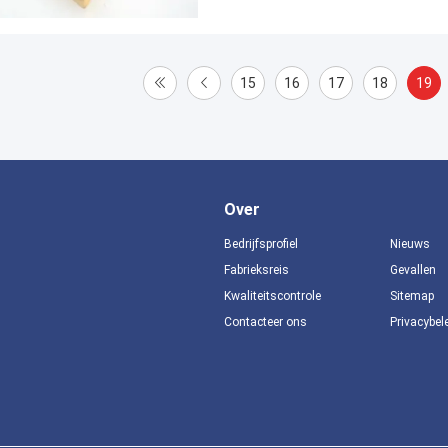
15
16
17
18
19
Over
Bedrijfsprofiel
Nieuws
Fabrieksreis
Gevallen
Kwaliteitscontrole
Sitemap
Contacteer ons
Privacybel