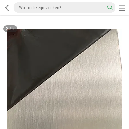
2
/
5