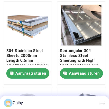
Fabriekstocht
Kwaliteitscontrole
Neem contact met ons op
304 Stainless Steel
Rectangular 304
Sheets 2000mm
Stainless Steel
Nieuws
Length 0.5mm
Sheeting with High
Thickness Top Choice
Heat Resistance and
for Industrial
Durability
Aanvraag sturen
Aanvraag sturen
Applications
Gevallen
Vraag een offerte
Cathy
Bladenroestvrij staal