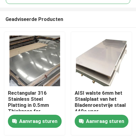
Geadviseerde Producten
Rectangular 316
AISI walste 6mm het
Huis
Stainless Steel
Staalplaat van het
Platting in 0.5mm
Bladenroestvrije staal
Thickness for
440c voor
Producten
Customer
Scalpelschaar koud
Aanvraag sturen
Aanvraag sturen
Requirements
Over ons