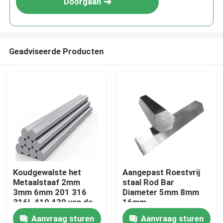
Doorgaan
Geadviseerde Producten
Huis
Koudgewalste het
Aangepast Roestvrij
Metaalstaaf 2mm
staal Rod Bar
Producten
3mm 6mm 201 316
Diameter 5mm 8mm
316L 410 430 van de
16mm
Roestvrij staalbar
Aanvraag sturen
Aanvraag sturen
Over ons