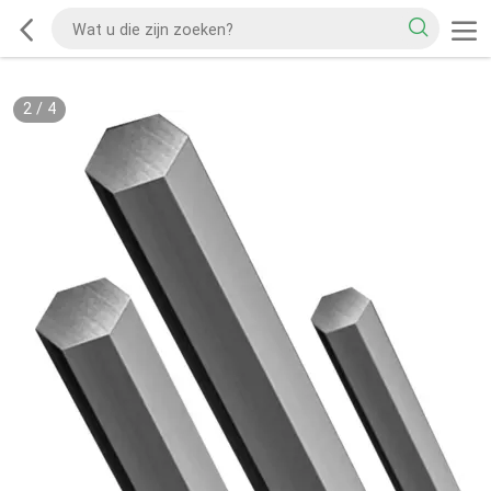
2
/
4