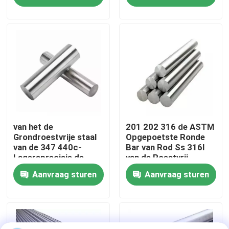
Fabriekstocht
Kwaliteitscontrole
Neem contact met ons op
Nieuws
van het de
201 202 316 de ASTM
Grondroestvrije staal
Opgepoetste Ronde
van de 347 440c-
Bar van Rod Ss 316l
Lagersprecisie de
van de Roestvrij
Gevallen
Ronde Bar H8 H9
staalbar
Aanvraag sturen
Aanvraag sturen
Vraag een offerte
Bladenroestvrij staal