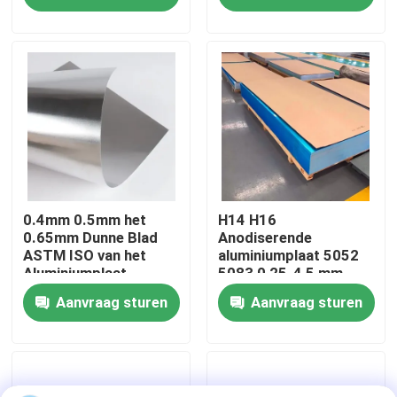
Fabriekstocht
Kwaliteitscontrole
Neem contact met ons op
Nieuws
0.4mm 0.5mm het
H14 H16
0.65mm Dunne Blad
Anodiserende
ASTM ISO van het
aluminiumplaat 5052
Aluminiumplaat
5083 0,25-4,5 mm
Gevallen
Geborstelde
Aanvraag sturen
Aanvraag sturen
Aluminium
Vraag een offerte
Bladenroestvrij staal