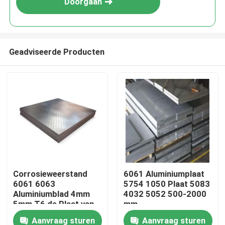
Doorgaan
Geadviseerde Producten
Huis
Corrosieweerstand
6061 Aluminiumplaat
6061 6063
5754 1050 Plaat 5083
Producten
Aluminiumblad 4mm
4032 5052 500-2000
5mm T6 de Plaat van
mm
het Aluminiumstaal
Aanvraag sturen
Aanvraag sturen
Over ons