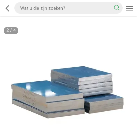
2
/
4