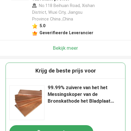
No.118 Beihuan Road, Xishan
District, Wuxi City, Jiangsu
Province China ,China
5.0
Geverifieerde Leverancier
Bekijk meer
Krijg de beste prijs voor
99.99% zuivere van het het
Messingskoper van de
Bronskathode het Bladplaat
C18150 Cucr1zr C17510 Plaat
van het 1 Duim de Dikke Koper