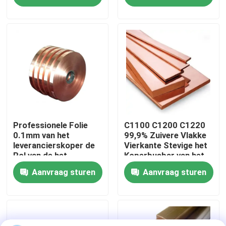
Fabriekstocht
Kwaliteitscontrole
Neem contact met ons op
Nieuws
Professionele Folie
C1100 C1200 C1220
0.1mm van het
99,9% Zuivere Vlakke
leverancierskoper de
Vierkante Stevige het
Rol van de het
Koperbusbar van het
Gevallen
Koperstrook van
Berylliumkoper
Aanvraag sturen
Aanvraag sturen
C2100 C2200 C2400
Vraag een offerte
Bladenroestvrij staal