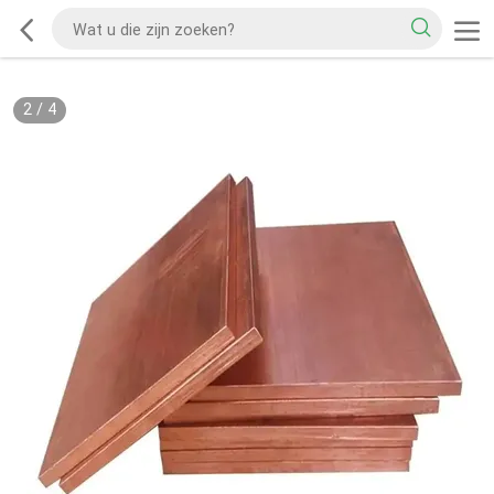
2
/
4