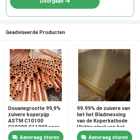
Doorgaan
Geadviseerde Producten
Huis
Douanegrootte 99,9%
99.99% de zuivere van
zuivere koperpijp
het het Bladmessing
Producten
ASTM C10100
van de Koperkathode
C10200 C11000 voor
Vlakke plaat van het
de industrie
Bladc10100 C10200
Aanvraag sturen
Aanvraag sturen
Over ons
C11000 C10300 T2