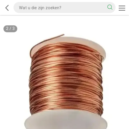
2
/
3