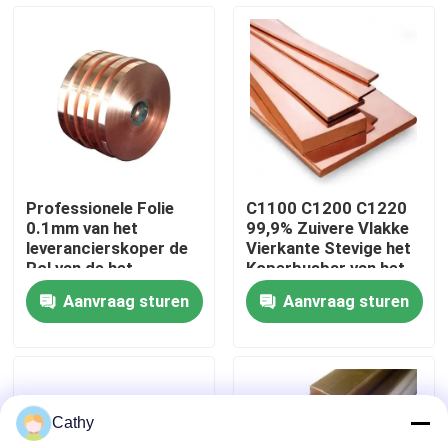
Fabriekstocht
Kwaliteitscontrole
Neem contact met ons op
Professionele Folie
C1100 C1200 C1220
0.1mm van het
99,9% Zuivere Vlakke
Nieuws
leverancierskoper de
Vierkante Stevige het
Rol van de het
Koperbusbar van het
Koperstrook van
Berylliumkoper
Aanvraag sturen
Aanvraag sturen
C2100 C2200 C2400
Gevallen
Vraag een offerte
Cathy
Bladenroestvrij staal