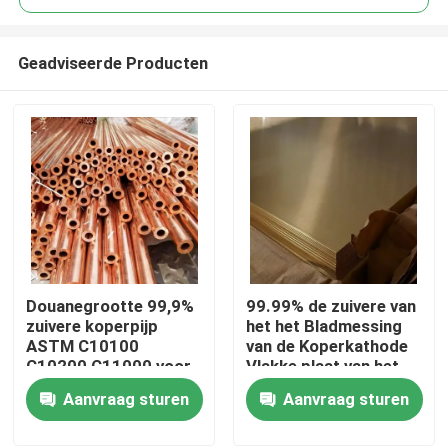
Geadviseerde Producten
Douanegrootte 99,9%
99.99% de zuivere van
Huis
zuivere koperpijp
het het Bladmessing
ASTM C10100
van de Koperkathode
C10200 C11000 voor
Vlakke plaat van het
Producten
de industrie
Bladc10100 C10200
Aanvraag sturen
Aanvraag sturen
C11000 C10300 T2
Over ons