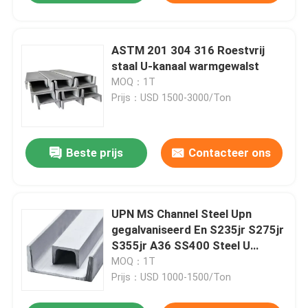
ASTM 201 304 316 Roestvrij
staal U-kanaal warmgewalst
MOQ：1T
Prijs：USD 1500-3000/Ton
Beste prijs
Contacteer ons
UPN MS Channel Steel Upn
gegalvaniseerd En S235jr S275jr
S355jr A36 SS400 Steel U
Channel voor de
MOQ：1T
automobielindustrie
Prijs：USD 1000-1500/Ton