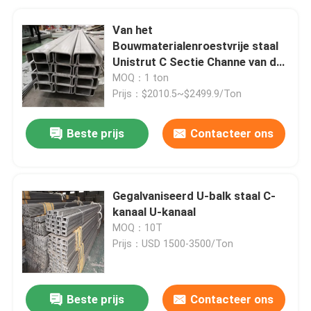
Van het
Bouwmaterialenroestvrije staal
Unistrut C Sectie Channe van de
Profielenpurlin 304 304L
MOQ：1 ton
Prijs：$2010.5~$2499.9/Ton
Beste prijs
Contacteer ons
Gegalvaniseerd U-balk staal C-
kanaal U-kanaal
MOQ：10T
Prijs：USD 1500-3500/Ton
Beste prijs
Contacteer ons