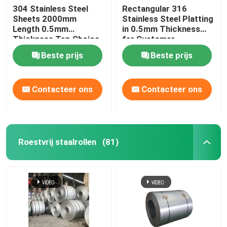
304 Stainless Steel
Rectangular 316
Sheets 2000mm
Stainless Steel Platting
Length 0.5mm
in 0.5mm Thickness
Thickness Top Choice
for Customer
for Industrial
Requirements
Beste prijs
Beste prijs
Applications
Contacteer ons
Contacteer ons
Roestvrij staalrollen
(81)