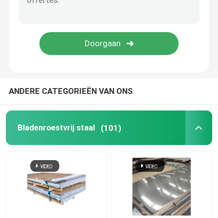
Staafstang van roestvrij staal
Roestvrij staalprofielen
Vervaardiging uit koperen legeringen
ANDERE CATEGORIEËN VAN ONS
gegalvaniseerde stalen spoel
Bladenroestvrij staal
(101)
Gelast staalplaat