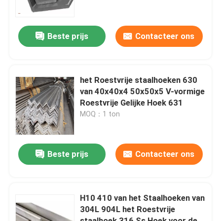
Fabriekstocht
Beste prijs
Contacteer ons
Kwaliteitscontrole
het Roestvrije staalhoeken 630
Neem contact met ons op
van 40x40x4 50x50x5 V-vormige
Roestvrije Gelijke Hoek 631
MOQ：1 ton
Nieuws
Gevallen
Beste prijs
Contacteer ons
Vraag een offerte
H10 410 van het Staalhoeken van
304L 904L het Roestvrije
Bladenroestvrij staal
staalhoek 316 Ss Hoek voor de