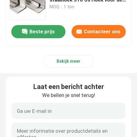
Structuurbouw
MOQ：1 ton
Roestvrij staalrollen
Beste prijs
Contacteer ons
Aluminium blad
De Producten van de aluminiumlegering
Bekijk meer
Kool van koolstofstaal
Laat een bericht achter
Platen van koolstofstaal
We bellen je snel terug!
Koolstofstaalbuis
Roestvrijstalen buis