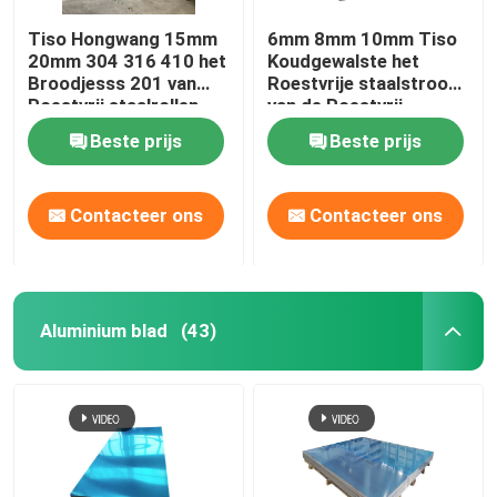
Tiso Hongwang 15mm
6mm 8mm 10mm Tiso
20mm 304 316 410 het
Koudgewalste het
Broodjesss 201 van
Roestvrije staalstrook
Roestvrij staalrollen
van de Roestvrij
Rol
staalrol 310S 309s
Beste prijs
Beste prijs
Contacteer ons
Contacteer ons
Aluminium blad
(43)